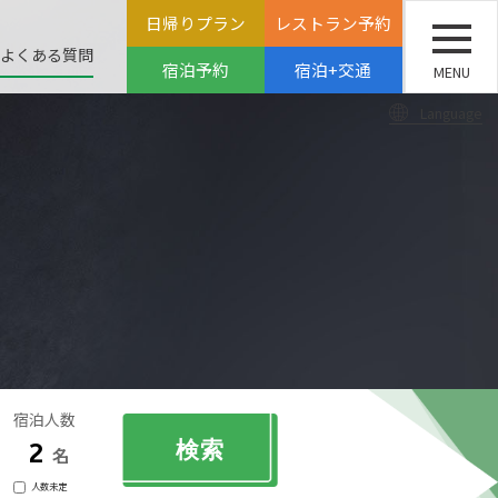
日帰りプラン
レストラン予約
よくある質問
宿泊予約
宿泊+交通
MENU
Language
宿泊人数
名
人数未定