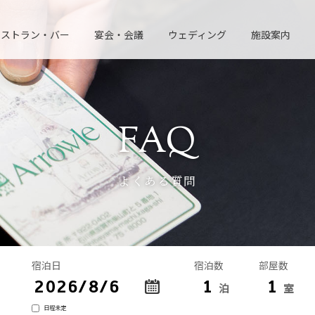
レストラン・バー
宴会・会議
ウェディング
施設案内
よくある質問
宿泊日
宿泊数
部屋数
泊
室
日程未定