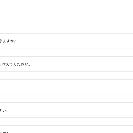
きますか?
を教えてください。
?
さい。
すか?