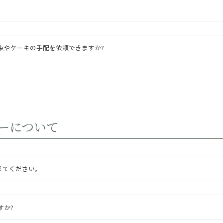
束やケーキの手配を依頼できますか?
ャーについて
えてください。
すか?