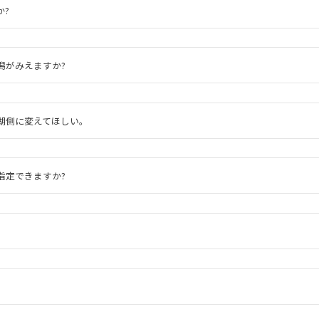
か?
潟がみえますか?
湖側に変えてほしい。
指定できますか?
。