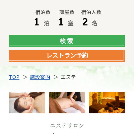
宿泊数
部屋数
宿泊人数
泊
室
名
レストラン予約
TOP
施設案内
エステ
エステサロン