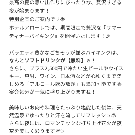
最高の夏の思い出作りにぴったりな、贅沢すぎる
夜が始まります！
特別企画のご案内です🌟
ホテルアローレでは、期間限定で贅沢な『サマー
ディナーバイキング』を開催いたします！🎉
バラエティ豊かなごちそうが並ぶバイキングは、
なんと
ソフトドリンクが【無料】
🥤！
さらに、プラス2,500円で冷たい生ビールやウイス
キー、焼酎、ワイン、日本酒などが心ゆくまで楽
しめる「アルコール飲み放題」も追加可能です🍻
宴会気分が一気に盛り上がりますね！
美味しいお肉や料理をたっぷり堪能した後は、天
然温泉でゆったりと汗を流してリフレッシュ♨️
さらに夜には、ロマンチックな打ち上げ花火が夜
空を美しく彩ります🎆✨