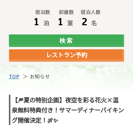
宿泊数
部屋数
宿泊人数
泊
室
名
レストラン予約
TOP
お知らせ
【🎆夏の特別企画】夜空を彩る花火×温
泉無料特典付き！サマーディナーバイキン
グ開催決定！🍖✨