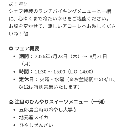
よ！🍉✨
シェフ特製のランチバイキングメニューと一緒
に、心ゆくまで冷たい幸せをご堪能ください。
お腹を空かせて、涼しいアローレへお越しくださ
いね！🥰
🌻 フェア概要
期間：
2026年7月23日（木）～ 8月31日
（月）
時間：
11:30 ～ 15:00（L.O. 14:00）
定休日：
火曜・水曜（※お盆期間中の8/11、
8/12は特別営業いたします）
🍮 注目のひんやりスイーツメニュー（一例）
五郎島金時の冷やし大学芋
地元産スイカ
ひやしぜんざい