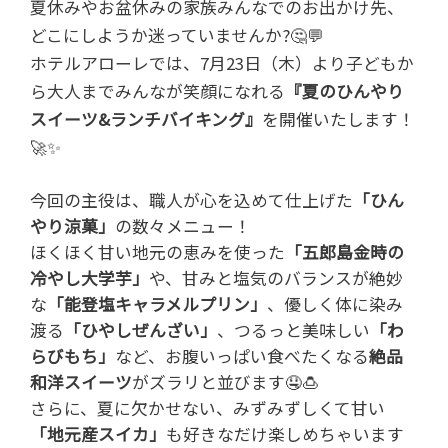
夏休みやお盆休みの家族みんなでのお出かけ先、
どこにしようか迷っていませんか?🤔💬
ホテルアローレでは、7月23日（木）より子どもか
ら大人までみんなが笑顔になれる
『夏のひんやり
スイーツ&ランチバイキング』
を開催いたします！
🚀✨
今回の主役は、職人が心を込めて仕上げた
「ひん
やり涼菓」
の数々メニュー！
ほくほく甘い地元の恵みを使った
「五郎島金時の
冷やし大学芋」
や、甘みと塩気のバランスが絶妙
な
「能登塩キャラメルプリン」
、優しく体に染み
渡る
「ひやしぜんざい」
、つるっと美味しい
「わ
らびもち」
など、お腹いっぱい食べたくなる
絶品
和洋スイーツ
がズラリと並びます🤤🍮
さらに、夏に欠かせない、みずみずしくて甘い
「地元産スイカ」
も好きなだけ楽しめちゃいます