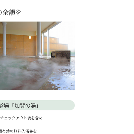
の余韻を
浴場「加賀の湯」
・チェックアウト後を含め
間有効の無料入浴券を